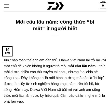
Bỏ
0
qua
nội
dung
Mồi câu lâu năm: công thức “bí
mật” ít người biết
19
Th9
Xin chào toàn thể anh em cần thủ, Daiwa Việt Nam lại trở lại với
một chủ đề khiến không ít người tò mò:
mồi câu lâu năm
– thứ
mồi được nhiều cao thủ truyền tai nhau, nhưng ít ai chia sẻ
công khai. Đây không chỉ là mồi bình thường mà còn là “bí kíp”
được tích lũy từ kinh nghiệm hàng chục năm trên bờ hồ, bờ
sông. Hôm nay, Daiwa Việt Nam sẽ bật mí với anh em công
thức mồi lâu năm cực kỳ hiệu quả, đảm bảo cá lớn nghe mùi là
phải lao vào.