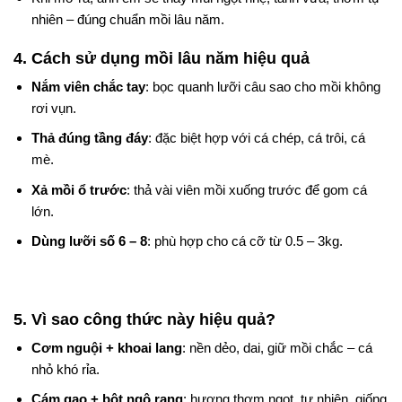
nhiên – đúng chuẩn mồi lâu năm.
4. Cách sử dụng mồi lâu năm hiệu quả
Nắm viên chắc tay
: bọc quanh lưỡi câu sao cho mồi không
rơi vụn.
Thả đúng tầng đáy
: đặc biệt hợp với cá chép, cá trôi, cá
mè.
Xả mồi ổ trước
: thả vài viên mồi xuống trước để gom cá
lớn.
Dùng lưỡi số 6 – 8
: phù hợp cho cá cỡ từ 0.5 – 3kg.
5. Vì sao công thức này hiệu quả?
Cơm nguội + khoai lang
: nền dẻo, dai, giữ mồi chắc – cá
nhỏ khó rỉa.
Cám gạo + bột ngô rang
: hương thơm ngọt, tự nhiên, giống