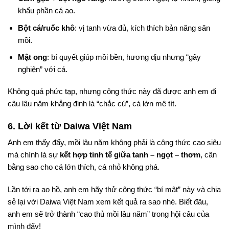
khẩu phần cá ao.
Bột cá/ruốc khô
: vị tanh vừa đủ, kích thích bản năng săn
mồi.
Mật ong
: bí quyết giúp mồi bền, hương dịu nhưng “gây
nghiện” với cá.
Không quá phức tạp, nhưng công thức này đã được anh em đi
câu lâu năm khẳng định là “chắc cú”, cá lớn mê tít.
6. Lời kết từ Daiwa Việt Nam
Anh em thấy đấy, mồi lâu năm không phải là công thức cao siêu
mà chính là sự
kết hợp tinh tế giữa tanh – ngọt – thơm
, cân
bằng sao cho cá lớn thích, cá nhỏ không phá.
Lần tới ra ao hồ, anh em hãy thử công thức “bí mật” này và chia
sẻ lại với Daiwa Việt Nam xem kết quả ra sao nhé. Biết đâu,
anh em sẽ trở thành “cao thủ mồi lâu năm” trong hội câu của
mình đấy!