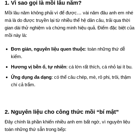
1. Vì sao gọi là mồi lâu năm?
Mồi lâu năm không phải vì để được… vài năm đâu anh em nhé
mà là do được truyền lại từ nhiều thế hệ dân câu, trải qua thời
gian dài thử nghiệm và chứng minh hiệu quả. Điểm đặc biệt của
mồi này là:
Đơn giản, nguyên liệu quen thuộc
: toàn những thứ dễ
kiếm.
Hương vị bền ổ, tự nhiên
: cá lớn rất thích, cá nhỏ lại ít bu.
Ứng dụng đa dạng
: có thể câu chép, mè, rô phi, trôi, thậm
chí cả trắm.
2. Nguyên liệu cho công thức mồi “bí mật”
Đây chính là phần khiến nhiều anh em bất ngờ, vì nguyên liệu
toàn những thứ sẵn trong bếp: