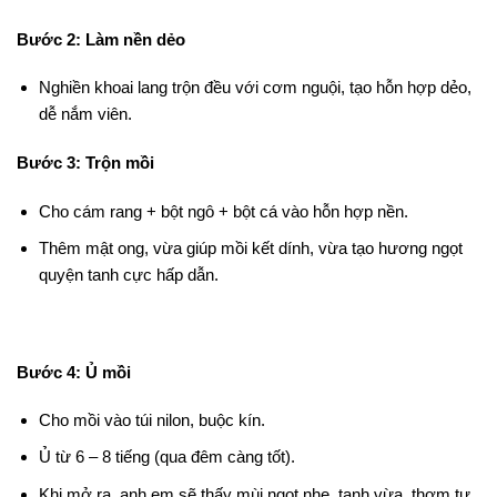
Bước 2: Làm nền dẻo
Nghiền khoai lang trộn đều với cơm nguội, tạo hỗn hợp dẻo,
dễ nắm viên.
Bước 3: Trộn mồi
Cho cám rang + bột ngô + bột cá vào hỗn hợp nền.
Thêm mật ong, vừa giúp mồi kết dính, vừa tạo hương ngọt
quyện tanh cực hấp dẫn.
Bước 4: Ủ mồi
Cho mồi vào túi nilon, buộc kín.
Ủ từ 6 – 8 tiếng (qua đêm càng tốt).
Khi mở ra, anh em sẽ thấy mùi ngọt nhẹ, tanh vừa, thơm tự