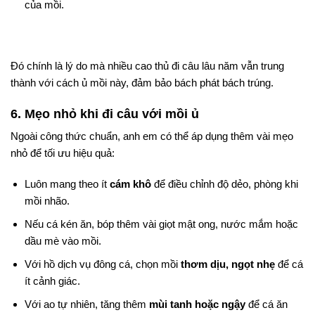
của mồi.
Đó chính là lý do mà nhiều cao thủ đi câu lâu năm vẫn trung
thành với cách ủ mồi này, đảm bảo bách phát bách trúng.
6. Mẹo nhỏ khi đi câu với mồi ủ
Ngoài công thức chuẩn, anh em có thể áp dụng thêm vài mẹo
nhỏ để tối ưu hiệu quả:
Luôn mang theo ít
cám khô
để điều chỉnh độ dẻo, phòng khi
mồi nhão.
Nếu cá kén ăn, bóp thêm vài giọt mật ong, nước mắm hoặc
dầu mè vào mồi.
Với hồ dịch vụ đông cá, chọn mồi
thơm dịu, ngọt nhẹ
để cá
ít cảnh giác.
Với ao tự nhiên, tăng thêm
mùi tanh hoặc ngậy
để cá ăn