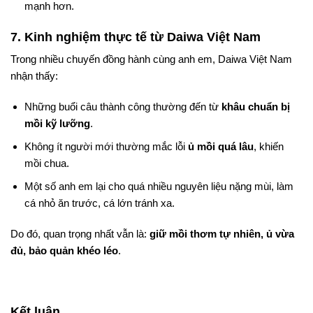
mạnh hơn.
7. Kinh nghiệm thực tế từ Daiwa Việt Nam
Trong nhiều chuyến đồng hành cùng anh em, Daiwa Việt Nam
nhận thấy:
Những buổi câu thành công thường đến từ
khâu chuẩn bị
mồi kỹ lưỡng
.
Không ít người mới thường mắc lỗi
ủ mồi quá lâu
, khiến
mồi chua.
Một số anh em lại cho quá nhiều nguyên liệu nặng mùi, làm
cá nhỏ ăn trước, cá lớn tránh xa.
Do đó, quan trọng nhất vẫn là:
giữ mồi thơm tự nhiên, ủ vừa
đủ, bảo quản khéo léo
.
Kết luận