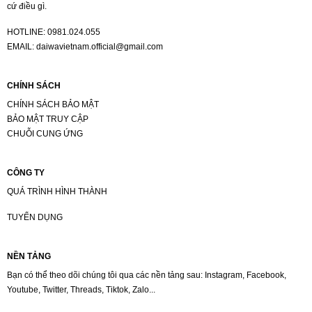
cứ điều gì.
HOTLINE:
0981.024.055
EMAIL:
daiwavietnam.official@gmail.com
CHÍNH SÁCH
CHÍNH SÁCH BẢO MẬT
BẢO MẬT TRUY CẬP
CHUỖI CUNG ỨNG
CÔNG TY
QUÁ TRÌNH HÌNH THÀNH
TUYỂN DỤNG
NỀN TẢNG
Bạn có thể theo dõi chúng tôi qua các nền tảng sau: Instagram, Facebook,
Youtube, Twitter, Threads, Tiktok, Zalo...