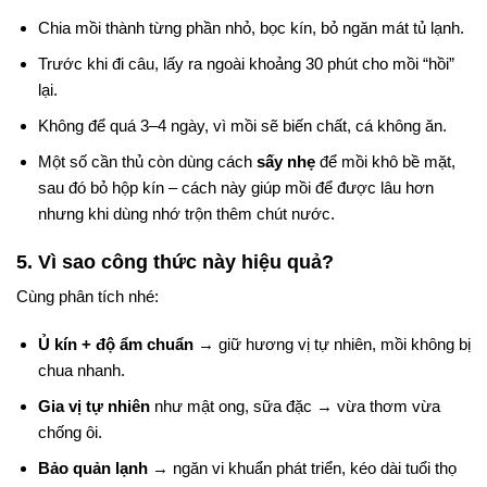
Chia mồi thành từng phần nhỏ, bọc kín, bỏ ngăn mát tủ lạnh.
Trước khi đi câu, lấy ra ngoài khoảng 30 phút cho mồi “hồi”
lại.
Không để quá 3–4 ngày, vì mồi sẽ biến chất, cá không ăn.
Một số cần thủ còn dùng cách
sấy nhẹ
để mồi khô bề mặt,
sau đó bỏ hộp kín – cách này giúp mồi để được lâu hơn
nhưng khi dùng nhớ trộn thêm chút nước.
5. Vì sao công thức này hiệu quả?
Cùng phân tích nhé:
Ủ kín + độ ẩm chuẩn
→ giữ hương vị tự nhiên, mồi không bị
chua nhanh.
Gia vị tự nhiên
như mật ong, sữa đặc → vừa thơm vừa
chống ôi.
Bảo quản lạnh
→ ngăn vi khuẩn phát triển, kéo dài tuổi thọ