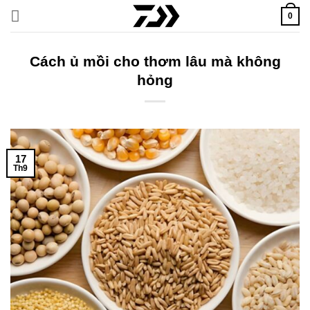
Bỏ
0
qua
nội
dung
Cách ủ mồi cho thơm lâu mà không
hỏng
17
Th9