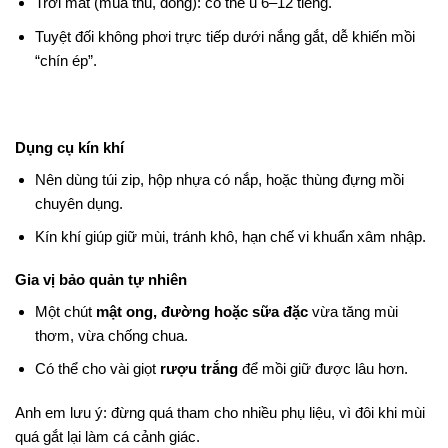
Trời mát (mùa thu, đông): có thể ủ 6–12 tiếng.
Tuyệt đối không phơi trực tiếp dưới nắng gắt, dễ khiến mồi
“chín ép”.
Dụng cụ kín khí
Nên dùng túi zip, hộp nhựa có nắp, hoặc thùng đựng mồi
chuyên dụng.
Kín khí giúp giữ mùi, tránh khô, hạn chế vi khuẩn xâm nhập.
Gia vị bảo quản tự nhiên
Một chút
mật ong, đường hoặc sữa đặc
vừa tăng mùi
thơm, vừa chống chua.
Có thể cho vài giọt
rượu trắng
để mồi giữ được lâu hơn.
Anh em lưu ý: đừng quá tham cho nhiều phụ liệu, vì đôi khi mùi
quá gắt lại làm cá cảnh giác.