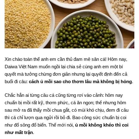
Xin chào toàn thể anh em cần thủ đam mê săn cá! Hôm nay,
Daiwa Việt Nam muốn ngồi lại chia sẻ cùng anh em một bí
quyết mà tưởng chừng đơn giản nhưng lại quyết định đến cả
buổi đi câu:
cách ủ mồi sao cho thơm lâu mà không bị hỏng
.
Chắc hẳn ai từng câu cá cũng từng rơi vào cảnh: hôm nay
chuẩn bị mồi rất kỹ, thơm phức, cá ăn ngon; thế nhưng hôm
sau mở ra đã thấy mồi chua gắt, có mùi khó chịu, đem đi câu
thì cá chỉ lượn qua ngửi rồi bỏ đi. Bao công sức chuẩn bị coi
như đổ sông đổ biển. Thế mới nói,
ủ mồi không khéo thì coi
như mất trận
.