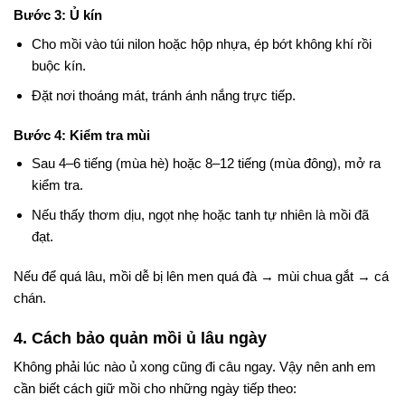
Bước 3: Ủ kín
Cho mồi vào túi nilon hoặc hộp nhựa, ép bớt không khí rồi
buộc kín.
Đặt nơi thoáng mát, tránh ánh nắng trực tiếp.
Bước 4: Kiểm tra mùi
Sau 4–6 tiếng (mùa hè) hoặc 8–12 tiếng (mùa đông), mở ra
kiểm tra.
Nếu thấy thơm dịu, ngọt nhẹ hoặc tanh tự nhiên là mồi đã
đạt.
Nếu để quá lâu, mồi dễ bị lên men quá đà → mùi chua gắt → cá
chán.
4. Cách bảo quản mồi ủ lâu ngày
Không phải lúc nào ủ xong cũng đi câu ngay. Vậy nên anh em
cần biết cách giữ mồi cho những ngày tiếp theo: