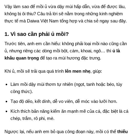
Vậy làm sao để mồi ủ vừa dậy mùi hấp dẫn, vừa để được lâu,
không bị ôi thiu? Câu trả lời sẽ nằm trong những kinh nghiệm
thực tế mà Daiwa Việt Nam tổng hợp và chia sẻ ngay sau đây.
1. Vì sao cần phải ủ mồi?
Trước tiên, anh em cần hiểu: không phải loại mồi nào cũng cần
ủ, nhưng riêng các dòng mồi bột, cám, khoai, ngô… thì
ủ là
khâu quan trọng
để tạo ra mùi hương đặc trưng.
Khi ủ, mồi sẽ trải qua quá trình
lên men nhẹ
, giúp:
Làm mồi dậy mùi thơm tự nhiên (ngọt, tanh hoặc béo, tùy
công thức).
Tạo độ dẻo, kết dính, dễ vo viên, dễ móc vào lưỡi hơn.
Kích thích bản năng kiếm ăn mạnh mẽ của cá, đặc biệt là cá
chép, trắm, rô phi, mè.
Ngược lại, nếu anh em bỏ qua công đoạn này, mồi có thể
thiếu