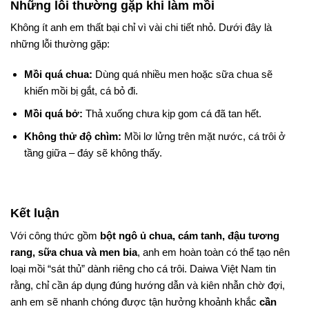
Những lỗi thường gặp khi làm mồi
Không ít anh em thất bại chỉ vì vài chi tiết nhỏ. Dưới đây là
những lỗi thường gặp:
Mồi quá chua:
Dùng quá nhiều men hoặc sữa chua sẽ
khiến mồi bị gắt, cá bỏ đi.
Mồi quá bở:
Thả xuống chưa kịp gom cá đã tan hết.
Không thử độ chìm:
Mồi lơ lửng trên mặt nước, cá trôi ở
tầng giữa – đáy sẽ không thấy.
Kết luận
Với công thức gồm
bột ngô ủ chua, cám tanh, đậu tương
rang, sữa chua và men bia
, anh em hoàn toàn có thể tạo nên
loại mồi “sát thủ” dành riêng cho cá trôi. Daiwa Việt Nam tin
rằng, chỉ cần áp dụng đúng hướng dẫn và kiên nhẫn chờ đợi,
anh em sẽ nhanh chóng được tận hưởng khoảnh khắc
cần