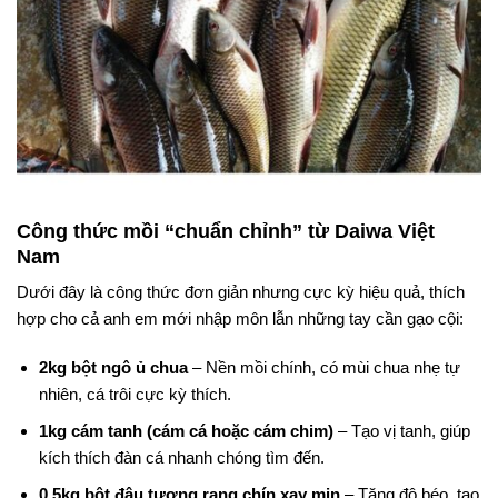
Công thức mồi “chuẩn chỉnh” từ Daiwa Việt
Nam
Dưới đây là công thức đơn giản nhưng cực kỳ hiệu quả, thích
hợp cho cả anh em mới nhập môn lẫn những tay cần gạo cội:
2kg bột ngô ủ chua
– Nền mồi chính, có mùi chua nhẹ tự
nhiên, cá trôi cực kỳ thích.
1kg cám tanh (cám cá hoặc cám chim)
– Tạo vị tanh, giúp
kích thích đàn cá nhanh chóng tìm đến.
0,5kg bột đậu tương rang chín xay mịn
– Tăng độ béo, tạo