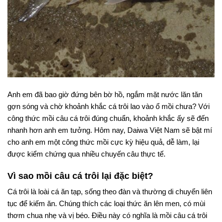
Anh em đã bao giờ đứng bên bờ hồ, ngắm mặt nước lăn tăn
gợn sóng và chờ khoảnh khắc cá trôi lao vào ổ mồi chưa? Với
công thức mồi câu cá trôi đúng chuẩn, khoảnh khắc ấy sẽ đến
nhanh hơn anh em tưởng. Hôm nay, Daiwa Việt Nam sẽ bật mí
cho anh em một công thức mồi cực kỳ hiệu quả, dễ làm, lại
được kiểm chứng qua nhiều chuyến câu thực tế.
Vì sao mồi câu cá trôi lại đặc biệt?
Cá trôi là loài cá ăn tạp, sống theo đàn và thường di chuyển liên
tục để kiếm ăn. Chúng thích các loại thức ăn lên men, có mùi
thơm chua nhẹ và vị béo. Điều này có nghĩa là mồi câu cá trôi