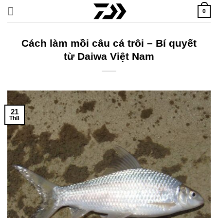
Bỏ
0
qua
nội
dung
Cách làm mồi câu cá trôi – Bí quyết
từ Daiwa Việt Nam
21
Th8