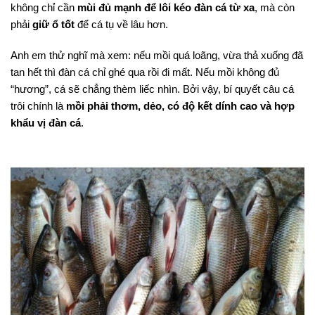
không chỉ cần
mùi đủ mạnh để lôi kéo đàn cá từ xa
, mà còn
phải
giữ ổ tốt
để cá tụ về lâu hơn.
Anh em thử nghĩ mà xem: nếu mồi quá loãng, vừa thả xuống đã
tan hết thì đàn cá chỉ ghé qua rồi đi mất. Nếu mồi không đủ
“hương”, cá sẽ chẳng thèm liếc nhìn. Bởi vậy, bí quyết câu cá
trôi chính là
mồi phải thơm, dẻo, có độ kết dính cao và hợp
khẩu vị đàn cá
.