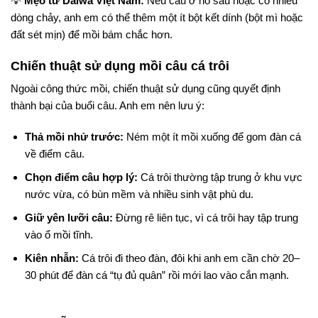
💡
Mẹo từ Daiwa Việt Nam:
Nếu câu ở hồ sâu hoặc có nhiều
dòng chảy, anh em có thể thêm một ít bột kết dính (bột mì hoặc
đất sét mịn) để mồi bám chắc hơn.
Chiến thuật sử dụng mồi câu cá trôi
Ngoài công thức mồi, chiến thuật sử dụng cũng quyết định
thành bại của buổi câu. Anh em nên lưu ý:
Thả mồi nhử trước:
Ném một ít mồi xuống để gom đàn cá
về điểm câu.
Chọn điểm câu hợp lý:
Cá trôi thường tập trung ở khu vực
nước vừa, có bùn mềm và nhiều sinh vật phù du.
Giữ yên lưỡi câu:
Đừng rê liên tục, vì cá trôi hay tập trung
vào ổ mồi tĩnh.
Kiên nhẫn:
Cá trôi đi theo đàn, đôi khi anh em cần chờ 20–
30 phút để đàn cá “tụ đủ quân” rồi mới lao vào cắn mạnh.